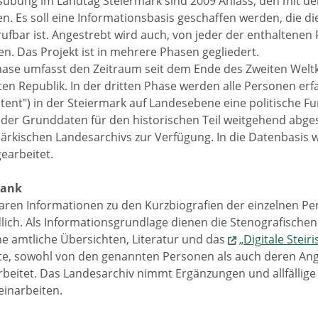
übung im Landtag Steiermark sind 2009 Anlass, den mit 
en. Es soll eine Informationsbasis geschaffen werden, die d
rufbar ist. Angestrebt wird auch, von jeder der enthaltenen 
en. Das Projekt ist in mehrere Phasen gegliedert.
hase umfasst den Zeitraum seit dem Ende des Zweiten Weltkri
sten Republik. In der dritten Phase werden alle Personen er
tent") in der Steiermark auf Landesebene eine politische Fu
h der Grunddaten für den historischen Teil weitgehend abge
ärkischen Landesarchivs zur Verfügung. In die Datenbasis
gearbeitet.
bank
aren Informationen zu den Kurzbiografien der einzelnen P
lich. Als Informationsgrundlage dienen die Stenografische
e amtliche Übersichten, Literatur und das
„Digitale Steir
ite, sowohl von den genannten Personen als auch deren Ang
rbeitet. Das Landesarchiv nimmt Ergänzungen und allfällige
inarbeiten.