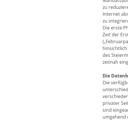
Mandatsaus
zu reduzier
Internet ab
zu integrier
Die erste P
Zeit der Er
(„Februarpa
hinsichtlic
des Steierm
zeitnah ein
Die Daten
Die verfügb
unterschied
verschieden
privater Se
sind eingea
umgehend e