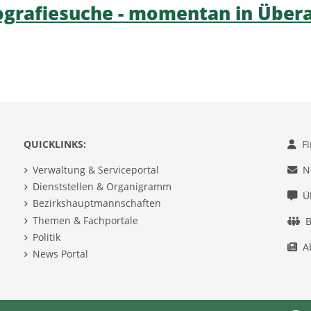
ografiesuche - momentan in Über
QUICKLINKS:
F
Verwaltung & Serviceportal
N
Dienststellen & Organigramm
Ü
Bezirkshauptmannschaften
Themen & Fachportale
B
Politik
A
News Portal