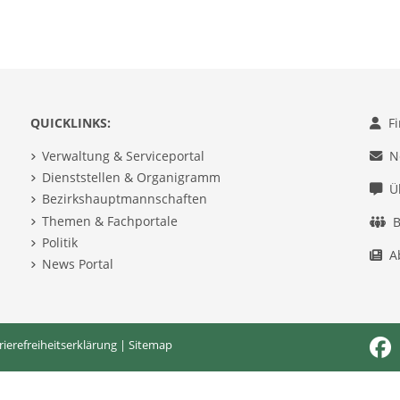
QUICKLINKS:
F
Verwaltung & Serviceportal
N
Dienststellen & Organigramm
Ü
Bezirkshauptmannschaften
Themen & Fachportale
B
Politik
A
News Portal
rierefreiheitserklärung
|
Sitemap
Fac