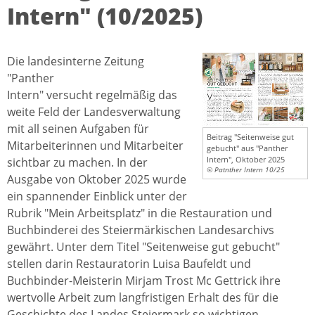
Intern" (10/2025)
Die landesinterne Zeitung
"Panther
Intern" versucht regelmäßig das
weite Feld der Landesverwaltung
mit all seinen Aufgaben für
Beitrag "Seitenweise gut
Mitarbeiterinnen und Mitarbeiter
gebucht" aus "Panther
Intern", Oktober 2025
sichtbar zu machen. In der
© Patnther Intern 10/25
Ausgabe von Oktober 2025 wurde
ein spannender Einblick unter der
Rubrik "Mein Arbeitsplatz" in die Restauration und
Buchbinderei des Steiermärkischen Landesarchivs
gewährt. Unter dem Titel "Seitenweise gut gebucht"
stellen darin Restauratorin Luisa Baufeldt und
Buchbinder-Meisterin Mirjam Trost Mc Gettrick ihre
wertvolle Arbeit zum langfristigen Erhalt des für die
Geschichte des Landes Steiermark so wichtigen