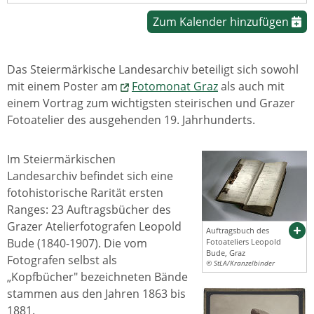
Zum Kalender hinzufügen
Das Steiermärkische Landesarchiv beteiligt sich sowohl
mit einem Poster am
Fotomonat Graz
als auch mit
einem Vortrag zum wichtigsten steirischen und Grazer
Fotoatelier des ausgehenden 19. Jahrhunderts.
Im Steiermärkischen
Landesarchiv befindet sich eine
fotohistorische Rarität ersten
Ranges: 23 Auftragsbücher des
Grazer Atelierfotografen Leopold
Auftragsbuch des
Bude (1840-1907). Die vom
Fotoateliers Leopold
Bude, Graz
Fotografen selbst als
© StLA/Kranzelbinder
„Kopfbücher" bezeichneten Bände
stammen aus den Jahren 1863 bis
1881.