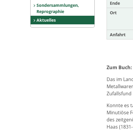
Ende
Sondersammlungen,
Reprographie
Ort
Aktuelles
Anfahrt
Zum Buch:
Das im Lan
Metallwaren
Zufallsfund
Konnte es t
Minutiöse F
des zeitge
Haas (1831