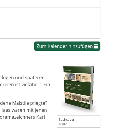
Zum Kalender hinzufügen
ologen und späteren
en ist vielzitiert. Ein
dene Malstile pflegte?
 Haas waren mit jenen
oramazeichners Karl
Buchcover
© StLA