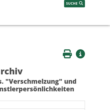
SUCHE
Seite drucken
Weitere Infos
rchiv
as. "Verschmelzung" und
nstlerpersönlichkeiten