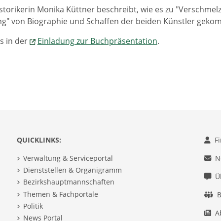
storikerin Monika Küttner beschreibt, wie es zu "Verschmel
ng" von Biographie und Schaffen der beiden Künstler gekom
s in der
Einladung zur Buchpräsentation
.
QUICKLINKS:
F
Verwaltung & Serviceportal
N
Dienststellen & Organigramm
Ü
Bezirkshauptmannschaften
Themen & Fachportale
B
Politik
A
News Portal