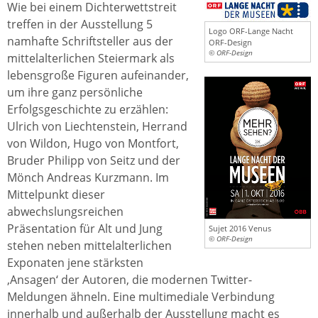
Wie bei einem Dichterwettstreit
treffen in der Ausstellung 5
Logo ORF-Lange Nacht
namhafte Schriftsteller aus der
ORF-Design
© ORF-Design
mittelalterlichen Steiermark als
lebensgroße Figuren aufeinander,
um ihre ganz persönliche
Erfolgsgeschichte zu erzählen:
Ulrich von Liechtenstein, Herrand
von Wildon, Hugo von Montfort,
Bruder Philipp von Seitz und der
Mönch Andreas Kurzmann. Im
Mittelpunkt dieser
abwechslungsreichen
Präsentation für Alt und Jung
Sujet 2016 Venus
© ORF-Design
stehen neben mittelalterlichen
Exponaten jene stärksten
‚Ansagen‘ der Autoren, die modernen Twitter-
Meldungen ähneln. Eine multimediale Verbindung
innerhalb und außerhalb der Ausstellung macht es