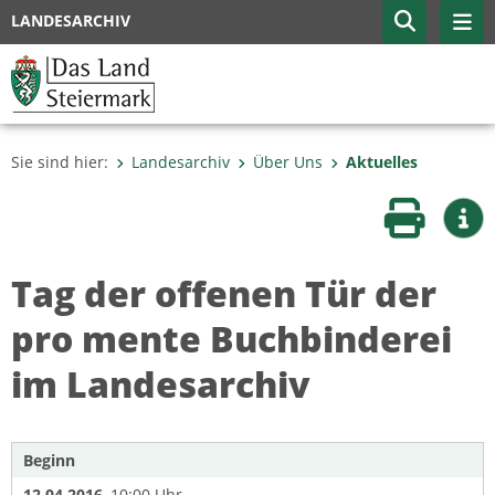
LANDESARCHIV
Sie sind hier:
Landesarchiv
Über Uns
Aktuelles
Seite druc
Wei
Tag der offenen Tür der
pro mente Buchbinderei
im Landesarchiv
Beginn
12.04.2016
, 10:00 Uhr