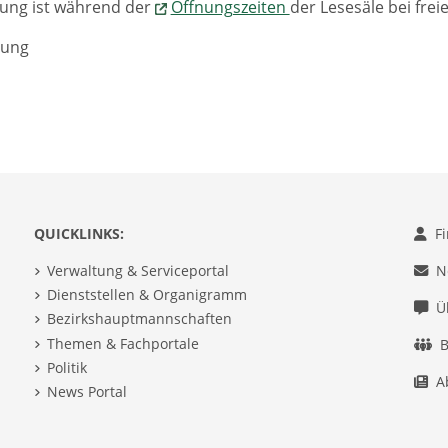
lung ist während der
Öffnungszeiten
der Lesesäle bei frei
lung
QUICKLINKS:
F
Verwaltung & Serviceportal
N
Dienststellen & Organigramm
Ü
Bezirkshauptmannschaften
Themen & Fachportale
B
Politik
A
News Portal