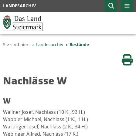
LANDESARCHIV
Sie sind hier:
Landesarchiv
Bestände
Sei
Nachlässe W
W
Wallner Josef, Nachlass (10 K., 93 H.)
Wappler Michael, Nachlass (1 K., 1 H.)
Wartinger Josef, Nachlass (2 K., 34 H.)
Webinger Alfred, Nachlass (17 K.)