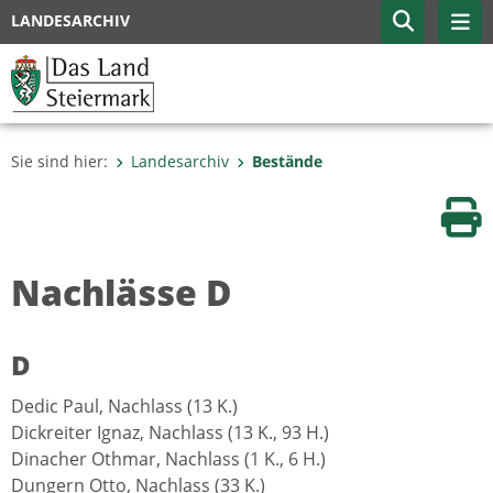
LANDESARCHIV
Sie sind hier:
Landesarchiv
Bestände
Sei
Nachlässe D
D
Dedic Paul, Nachlass (13 K.)
Dickreiter Ignaz, Nachlass (13 K., 93 H.)
Dinacher Othmar, Nachlass (1 K., 6 H.)
Dungern Otto, Nachlass (33 K.)