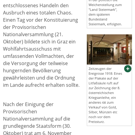
entschlossenes Handeln den
Weichenstellung zum
"Land Steiermark",
Ausbruch eines totalen Chaos.
dem späteren
Einen Tag vor der Konstituierung
Bundesland
Steiermark, erfolgten.
der Provisorischen
Nationalversammlung (21.
Oktober) bildete sich in Graz ein
Wohlfahrtsausschuss mit
umfassenden Vollmachten, der
die Versorgung der teilweise
Zeitzeugen der
hungernden Bevölkerung
Ereignisse 1918: Eines
gewährleisten und die Ordnung
der Plakate auf der
Litfaßsäule ruft auf
im Lande aufrecht erhalten sollte.
zur Zeichnung der 8.
österreichischen
Kriegsanleihe, ein
anderes rät zum
Nach der Einigung der
Verkauf von Gold,
Provisorischen
Silber, Münzen etc
noch vor dem
Nationalversammlung auf die
Preissturz.
grundlegende Staatsform (30.
Oktober) trat am 6. November