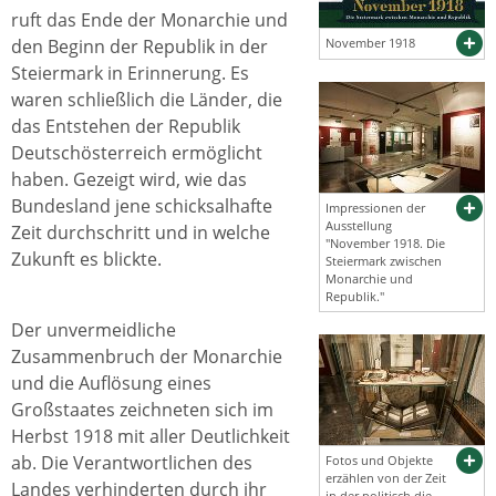
ruft das Ende der Monarchie und
den Beginn der Republik in der
November 1918
Steiermark in Erinnerung. Es
waren schließlich die Länder, die
das Entstehen der Republik
Deutschösterreich ermöglicht
haben. Gezeigt wird, wie das
Bundesland jene schicksalhafte
Impressionen der
Ausstellung
Zeit durchschritt und in welche
"November 1918. Die
Zukunft es blickte.
Steiermark zwischen
Monarchie und
Republik."
Der unvermeidliche
Zusammenbruch der Monarchie
und die Auflösung eines
Großstaates zeichneten sich im
Herbst 1918 mit aller Deutlichkeit
ab. Die Verantwortlichen des
Fotos und Objekte
erzählen von der Zeit
Landes verhinderten durch ihr
in der politisch die