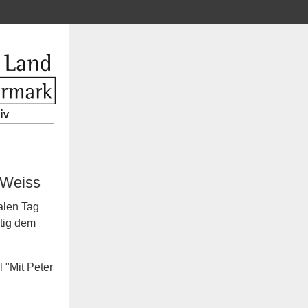
t Weiss
alen Tag
itig dem
 "Mit Peter